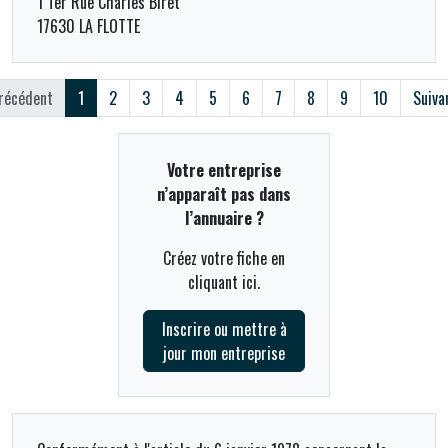
1 Ter Rue Charles Biret
17630 LA FLOTTE
récédent
1
2
3
4
5
6
7
8
9
10
Suiva
Votre entreprise
n’apparaît pas dans
l’annuaire ?
Créez votre fiche en
cliquant ici.
Inscrire ou mettre à
jour mon entreprise