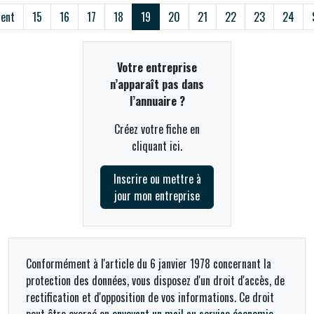
ent
15
16
17
18
19
20
21
22
23
24
Votre entreprise
n’apparaît pas dans
l’annuaire ?
Créez votre fiche en
cliquant ici.
Inscrire ou mettre à
jour mon entreprise
Conformément à l'article du 6 janvier 1978 concernant la
protection des données, vous disposez d'un droit d'accès, de
rectification et d'opposition de vos informations. Ce droit